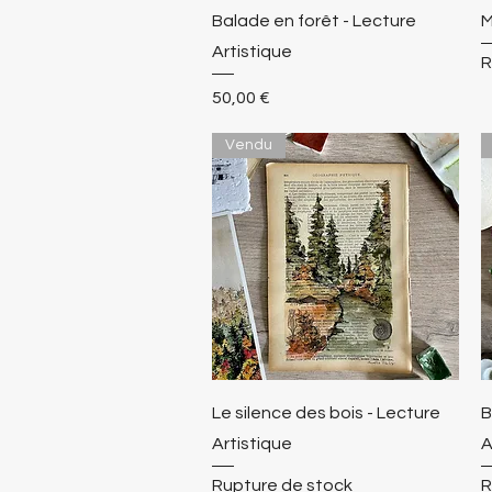
Balade en forêt - Lecture
M
Artistique
R
Prix
50,00 €
Vendu
Le silence des bois - Lecture
B
Artistique
A
Rupture de stock
R