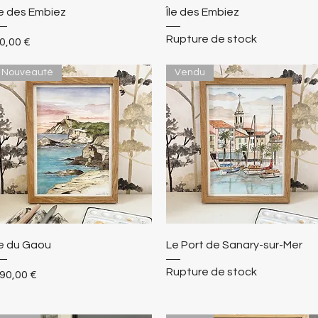
le des Embiez
Île des Embiez
Rupture de stock
rix
0,00 €
Nouveauté
Vendu
le du Gaou
Le Port de Sanary-sur-Mer
Rupture de stock
rix
90,00 €