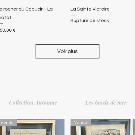
e rocher du Capucin - La
La Sainte Victoire
iotat
Rupture de stock
rix
50,00 €
Voir plus
Collection Automne
Les bords de mer
Vendu
Vendu