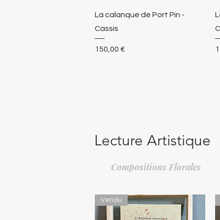
La calanque de Port Pin -
L
Cassis
C
Prix
P
150,00 €
1
Lecture Artistique
Compositions Florales
Vendu