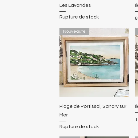
Les Lavandes
Î
Rupture de stock
P
8
Nouveauté
Plage de Portissol, Sanary sur
Î
Mer
P
1
Rupture de stock