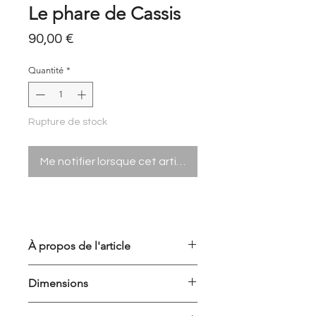
Le phare de Cassis
Prix
90,00 €
Quantité
*
Rupture de stock
Me notifier lorsque cet article est disponible
À propos de l'article
Aquarelle unique originale
Dimensions
Vendue encadrée avec son certificat
d'authenticité
Dimension aquarelle : 14,8X21cm