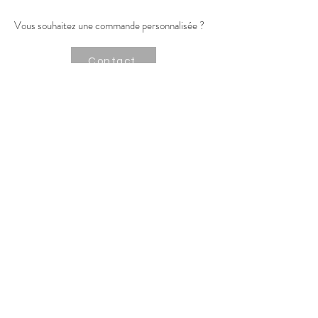
ouvrée sous 3 à 5 jours en France.
Retrait de commande possible en
Vous souhaitez une commande personnalisée ?
atelier sur Plan-de-Cuques.
Contact
Contact
Toutes les photos et visuels du site ont été
réalisées par Aurélie Philis
© 2022 par Aurélie Philis