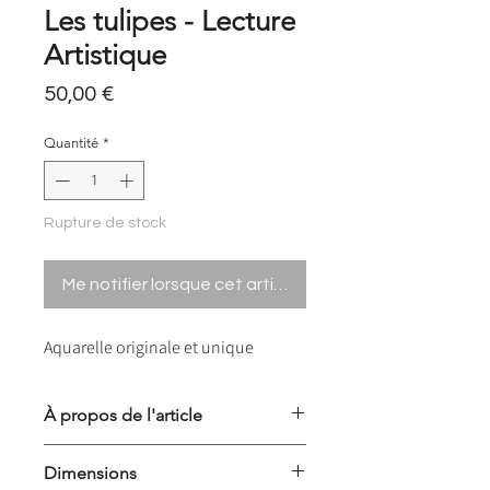
Les tulipes - Lecture
Artistique
Prix
50,00 €
Quantité
*
Rupture de stock
Me notifier lorsque cet article est disponible
Aquarelle originale et unique
À propos de l'article
Collection Lecture Artistique
Dimensions
Aquarelle unique réalisée à la main