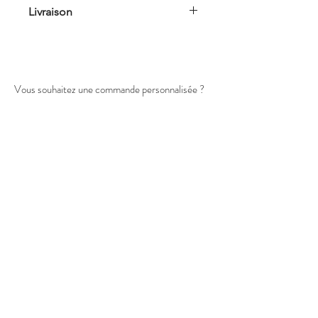
Livraison
Les magnets sont expédiés et
emballés par mes soins avec un
numéro de suivi. Livraison ouvrée sous
3 à 5 jours en France.
Vous souhaitez une commande personnalisée ?
Retrait de commande possible en
atelier sur Plan-de-Cuques.
Contact
Contact
Toutes les photos et visuels du site ont été