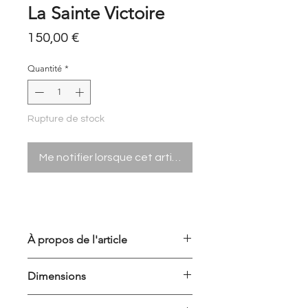
La Sainte Victoire
Prix
150,00 €
Quantité
*
Rupture de stock
Me notifier lorsque cet article est disponible
À propos de l'article
Aquarelle unique originale
Dimensions
Vendue encadrée avec son certificat
d'authenticité
Dimension aquarelle : 21x29,7cm