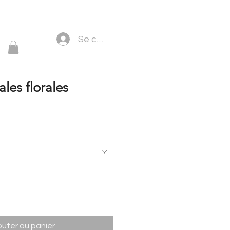
Se connecter
les florales
outer au panier