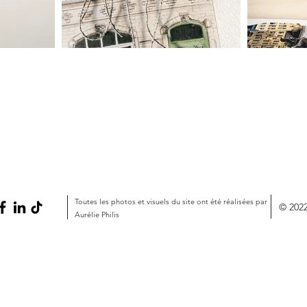
Toutes les photos et visuels du site ont été réalisées par
© 2022
Aurélie Philis