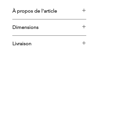
À propos de l'article
Aquarelle unique originale
Dimensions
Encadrement 18x24cm
Livraison
Les encadrements sont emballés
et expédiés par mes soins. Livraison
ouvrée sous 3 à 5 jours en France.
Livraison gratuite dès 50€ d’achat
Vous souhaitez une commande personnalisée ?
(France uniquement).
Retrait de commande possible en
Contact
atelier sur Plan-de-Cuques.